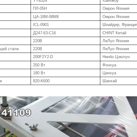
YY6324
Ханчжоу
ПЛ-05Н
Омрон Япония
ЦА-18М-08МК
Омрон Япония
ICL-0901
Шнайдер, Франци
Д247-63-С16
CHINT Китай
220В
ЛеЛуо Япония
щей стали
220В
ЛеЛуо Япония
200F2Y2-D
Нинбо Цзюлун
250 Вт
Фэнхуа
180 Вт
Цинхуа
и
820-К600
Шанхай