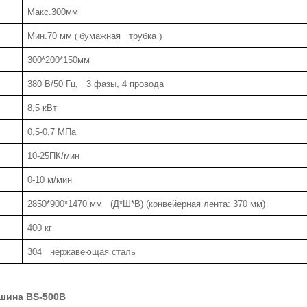
Макс.300мм
Мин.70 мм
(
бумажная трубка
)
300*200*150мм
380 В/50 Гц, 3 фазы, 4 провода
8,5 кВт
0,5-0,7 МПа
10-25ПК/мин
0-10 м/мин
2850*900*1470 мм (Д*Ш*В) (конвейерная лента: 370 мм)
400 кг
304 нержавеющая сталь
шина BS-500B