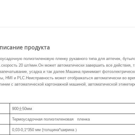
писание продукта
оусадочную полиэтиленовую пленку рукавного типа для аптечек, бутыло
.скорость 20 шт/мин.Он может автоматически завершить все действия, т
 запечатывание, усадка и так далее.Машина принимает фотоэлектрическ
ты, HMI и PLC.Неисправность может отображаться автоматически во вре
линии с автоматической картонажной машиной, автоматической этикетир
900
士
50мм
Термоусадочная полиэтиленовая пленка
0,03-0,1*350 мм (толщина*ширина
)