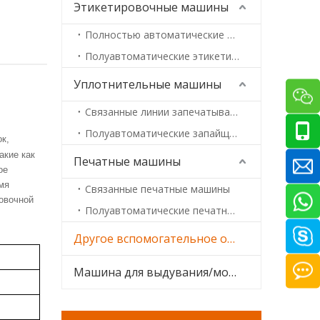
Этикетировочные машины
Полностью автоматические этикетировочные машины
Полуавтоматические этикетировочные машины
Уплотнительные машины
Связанные линии запечатывания машин
Полуавтоматические запайщики
к,
акие как
Печатные машины
ое
мя
Связанные печатные машины
овочной
Полуавтоматические печатные машины
Другое вспомогательное оборудование
Машина для выдувания/мойки бутылок