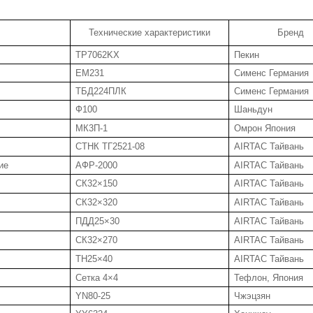
Технические характеристики
Бренд
TP7062KX
Пекин
EM231
Сименс Германия
ТБД224ПЛК
Сименс Германия
Ф100
Шаньдун
МК3П-1
Омрон Япония
СТНК ТГ2521-08
AIRTAC Тайвань
ие
АФР-2000
AIRTAC Тайвань
СК32×150
AIRTAC Тайвань
СК32×320
AIRTAC Тайвань
ПДД25×30
AIRTAC Тайвань
СК32×270
AIRTAC Тайвань
ТН25×40
AIRTAC Тайвань
Сетка 4×4
Тефлон, Япония
YN80-25
Чжэцзян