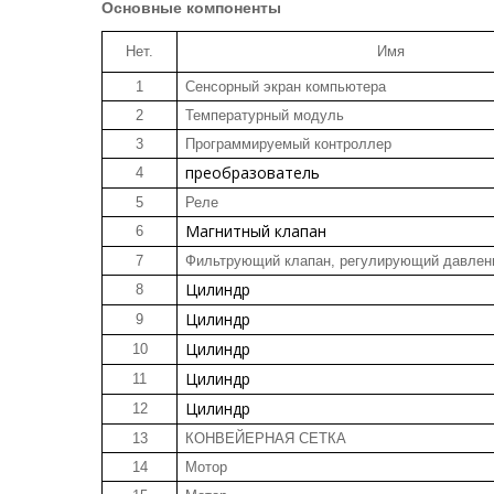
Основные компоненты
Нет.
Имя
1
Сенсорный экран компьютера
2
Температурный модуль
3
Программируемый контроллер
преобразователь
4
5
Реле
Магнитный
клапан
6
7
Фильтрующий клапан, регулирующий давлен
Цилиндр
8
Цилиндр
9
Цилиндр
10
Цилиндр
11
Цилиндр
12
13
КОНВЕЙЕРНАЯ СЕТКА
14
Мотор