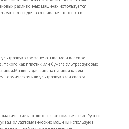
ековых разливочных машинах используется
ользуют весы для взвешивания порошка и
 ультразвуковое запечатывание и клеевое
 такого как пластик или бумага.Ультразвуковые
евания.Машины для запечатывания клеем
м термическая или ультразвуковая сварка.
томатические и полностью автоматические.Ручные
одукта.Полуавтоматические машины используют
о-прежнему требуется вмешательство