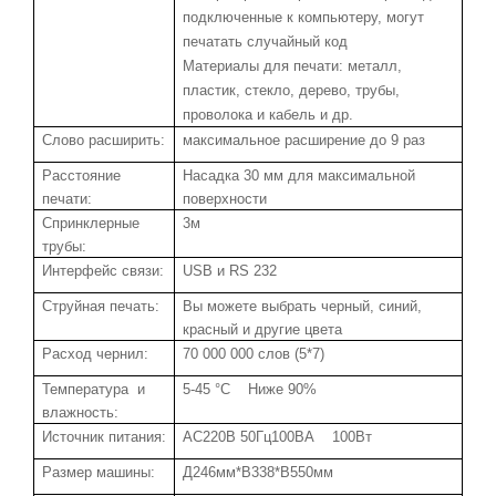
подключенные к компьютеру, могут
печатать случайный код
Материалы для печати: металл,
пластик, стекло, дерево, трубы,
проволока и кабель и др.
Слово расширить:
максимальное расширение до 9 раз
Расстояние
Насадка 30 мм для максимальной
печати:
поверхности
Спринклерные
3м
трубы:
Интерфейс связи:
USB и RS 232
Струйная печать:
Вы можете выбрать черный, синий,
красный и другие цвета
Расход чернил:
70 000 000 слов (5*7)
Температура
и
5-45 °C
Ниже 90%
влажность:
Источник питания:
AC220В 50Гц100ВА
100Вт
Размер машины:
Д246мм*В338*В550мм