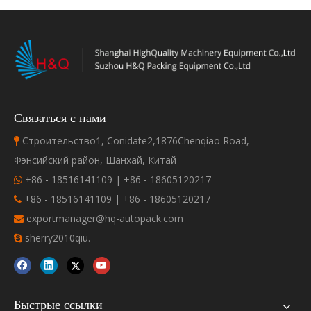
Связаться с нами
Строительство1, Conidate2,1876Chenqiao Road,

Фэнсийский район, Шанхай, Китай
+86 - 18516141109 | +86 - 18605120217

+86 - 18516141109 | +86 - 18605120217

exportmanager@hq-autopack.com

sherry2010qiu.

Быстрые ссылки