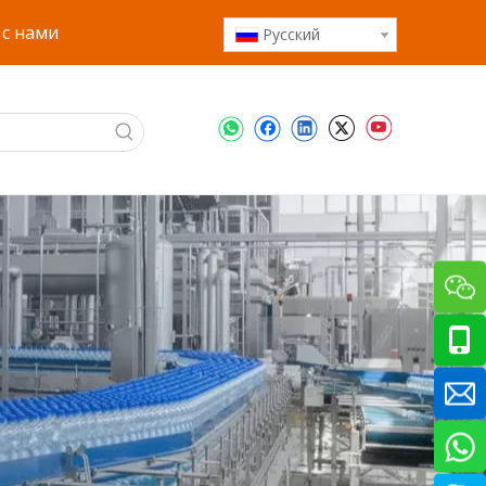
 с нами
Pусский