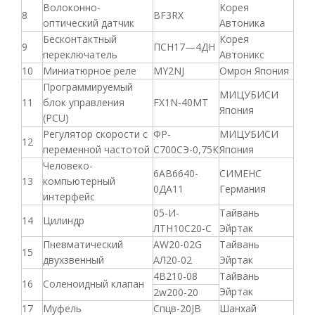
Волоконно-
Корея
8
BF3RX
оптический датчик
Автоника
Бесконтактный
Корея
9
ПСН17—4ДН
переключатель
Автоникс
10
Миниатюрное реле
MY2NJ
Омрон Япония
Программируемый
МИЦУБИСИ
11
блок управления
FX1N-40MT
Япония
(PCU)
Регулятор скорости с
ФР-
МИЦУБИСИ
12
переменной частотой
С700СЭ-0,75К
Япония
Человеко-
6АВ6640-
СИМЕНС
13
компьютерный
0ДА11
Германия
интерфейс
05-И-
Тайвань
14
Цилиндр
ЛТН10С20-С
Эйртак
Пневматический
AW20-02G
Тайвань
15
двухзвенный
АЛ20-02
Эйртак
4В210-08
Тайвань
16
Соленоидный клапан
Эйртак
2w200-20
17
Муфель
Спцв-20JB
Шанхай