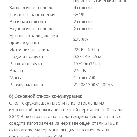
перистальтический насос
Заправочная головка:
4 головы
Точность заполнения:
≤±1%
Втычная головка:
2 головы
Укупорочная головка:
2 головы
Уровень квалификации
≥99,8%
производства:
Источник питания:
220В
、
50 Гц
Подача воздуха:
0,3~04 кгс/
см
2
Расход воздуха:
15~20
m
3
/час
Власть:
2,5 кВт
Масса:
Около 700 кг
Размер машины:
2100×1300×1900мм
6) Основной список конфигурации:
Стол, окружающая пластина изготовлены из
импортной высококачественной нержавеющей стали
304/2B, контактная часть для жидких лекарственных
средств изготовлена ​​из нержавеющей стали 316L и
силикагеля, материал иглы для наполнения - из
нержавеющей стали 316L.