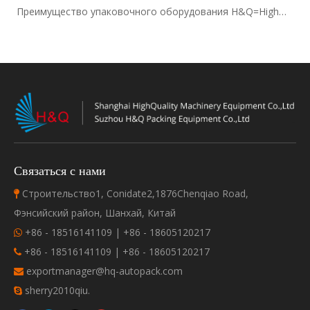
Преимущество упаковочного оборудования H&Q=HighQuality
Связаться с нами
Строительство1, Conidate2,1876Chenqiao Road,

Фэнсийский район, Шанхай, Китай
+86 - 18516141109 | +86 - 18605120217

+86 - 18516141109 | +86 - 18605120217

exportmanager@hq-autopack.com

sherry2010qiu.
