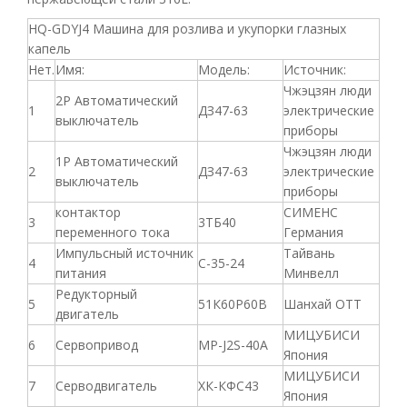
HQ-GDYJ4 Машина для розлива и укупорки глазных
капель
Нет.
Имя:
Модель:
Источник:
Чжэцзян люди
2P Автоматический
1
ДЗ47-63
электрические
выключатель
приборы
Чжэцзян люди
1P Автоматический
2
ДЗ47-63
электрические
выключатель
приборы
контактор
СИМЕНС
3
3ТБ40
переменного тока
Германия
Импульсный источник
Тайвань
4
С-35-24
питания
Минвелл
Редукторный
5
51К60Р60В
Шанхай ОТТ
двигатель
МИЦУБИСИ
6
Сервопривод
МР-J2S-40A
Япония
МИЦУБИСИ
7
Серводвигатель
ХК-КФС43
Япония